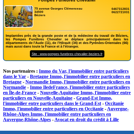
Pompes Funèbres Chevalier
75 avenue Georges Clémenceau
0467312831
34500
0622721031
Béziers
Implantées près de la grande poste et de la médecine du travail de Béziers,
les Pompes Funèbres Chevalier se déplace principalement dans les
départements de l'Aude (11), de l'Hérault (34) et des Pyrénées-Orientales (66)
mais aussi dans toute la France et à l'étranger.
Site : www.pompes-funebres-chevalier-beziers.fr
Nos partenaires :
Immo du Var, l'immobilier entre particuliers
dans le Var
-
Bretagne Immo, l'immobilier entre particuliers en
Bretagne
-
Normandie Immo, l'immobilier entre particuliers en
Normandie
-
Immo IledeFrance, l'immobilier entre particuliers
en Île-de-France
-
Nouvelle-Aquitaine Immo, l'immobilier entre
particuliers en Nouvelle-Aquitaine
-
Grand-Est Immo,
l'immobilier entre particuliers dans le Grand-Est
-
Occitanie
Immo, l'immobilier entre particuliers en Occitanie
-
Auvergne-
Rhône-Alpes Immo, l'immobilier entre particuliers en
Auvergne-Rhône-Alpes
-
Avocat en droit du crédit à Lille