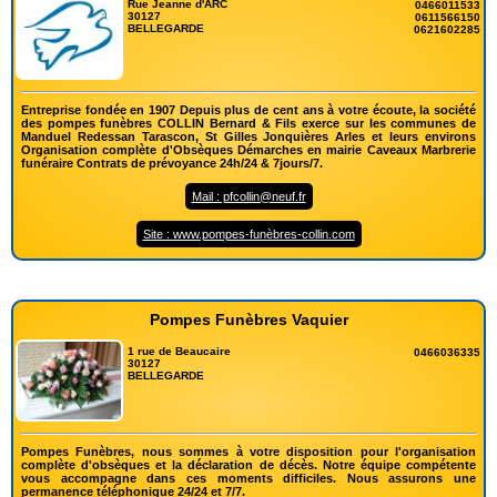
Rue Jeanne d'ARC
0466011533
30127
0611566150
BELLEGARDE
0621602285
Entreprise fondée en 1907 Depuis plus de cent ans à votre écoute, la société
des pompes funèbres COLLIN Bernard & Fils exerce sur les communes de
Manduel Redessan Tarascon, St Gilles Jonquières Arles et leurs environs
Organisation complète d'Obsèques Démarches en mairie Caveaux Marbrerie
funéraire Contrats de prévoyance 24h/24 & 7jours/7.
Mail : pfcollin@neuf.fr
Site : www.pompes-funèbres-collin.com
Pompes Funèbres Vaquier
1 rue de Beaucaire
0466036335
30127
BELLEGARDE
Pompes Funèbres, nous sommes à votre disposition pour l'organisation
complète d'obsèques et la déclaration de décès. Notre équipe compétente
vous accompagne dans ces moments difficiles. Nous assurons une
permanence téléphonique 24/24 et 7/7.