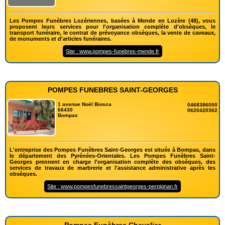
Les Pompes Funèbres Lozériennes, basées à Mende en Lozère (48), vous
proposent leurs services pour l'organisation complète d'obsèques, le
transport funéraire, le contrat de prévoyance obsèques, la vente de caveaux,
de monuments et d'articles funéraires.
Site : www.pompes-funebres-mende.fr
POMPES FUNEBRES SAINT-GEORGES
1 avenue Noël Biosca
0468386000
66430
0620420362
Bompas
L'entreprise des Pompes Funèbres Saint-Georges est située à Bompas, dans
le département des Pyrénées-Orientales. Les Pompes Funèbres Saint-
Georges prennent en charge l'organisation complète des obsèques, des
services de travaux de marbrerie et l'assistance administrative après les
obsèques.
Site : www.pompesfunebressaintgeorges-perpignan.fr