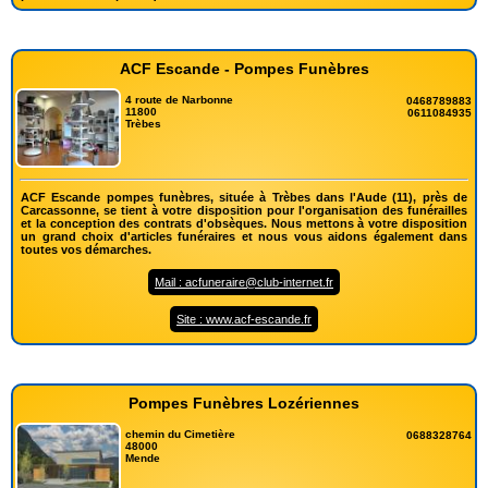
ACF Escande - Pompes Funèbres
4 route de Narbonne
0468789883
11800
0611084935
Trèbes
ACF Escande pompes funèbres, située à Trèbes dans l'Aude (11), près de
Carcassonne, se tient à votre disposition pour l'organisation des funérailles
et la conception des contrats d'obsèques. Nous mettons à votre disposition
un grand choix d'articles funéraires et nous vous aidons également dans
toutes vos démarches.
Mail : acfuneraire@club-internet.fr
Site : www.acf-escande.fr
Pompes Funèbres Lozériennes
chemin du Cimetière
0688328764
48000
Mende