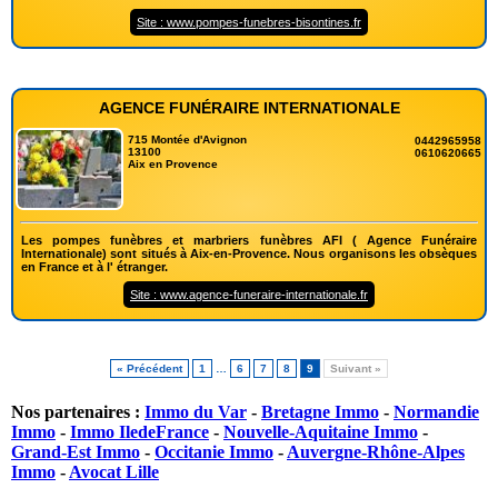
Site : www.pompes-funebres-bisontines.fr
AGENCE FUNÉRAIRE INTERNATIONALE
715 Montée d'Avignon
0442965958
13100
0610620665
Aix en Provence
Les pompes funèbres et marbriers funèbres AFI ( Agence Funéraire
Internationale) sont situés à Aix-en-Provence. Nous organisons les obsèques
en France et à l' étranger.
Site : www.agence-funeraire-internationale.fr
« Précédent
1
…
6
7
8
9
Suivant »
Nos partenaires :
Immo du Var
-
Bretagne Immo
-
Normandie
Immo
-
Immo IledeFrance
-
Nouvelle-Aquitaine Immo
-
Grand-Est Immo
-
Occitanie Immo
-
Auvergne-Rhône-Alpes
Immo
-
Avocat Lille