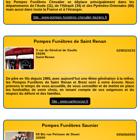
les Pompes Funèbres Chevalier se déplace principalement dans les
départements de l'Aude (11), de l'Hérault (34) et des Pyrénées-Orientales (66)
mais aussi dans toute la France et à l'étranger.
Site : www.pompes-funebres-chevalier-beziers.fr
Pompes Funèbres de Saint Renan
3 rue du Général de Gaulle
0298324233
29290
Saint Renan
De père en fils depuis 1965, avec aujourd'hui une 4ème génération à la relève,
les Pompes Funèbres de Saint Renan et Brest sont à votre écoute. Nous
prenons le temps de vous accueillir, de vous conseiller et de mettre en place
les funérailles de votre choix, en tenant compte de vos exigences et du
respect du défunt et des familles.
Site : www.sarlprovost.fr
Pompes Funèbres Saunier
69 Bis rue Pelouse de Douet
0556560505
33000