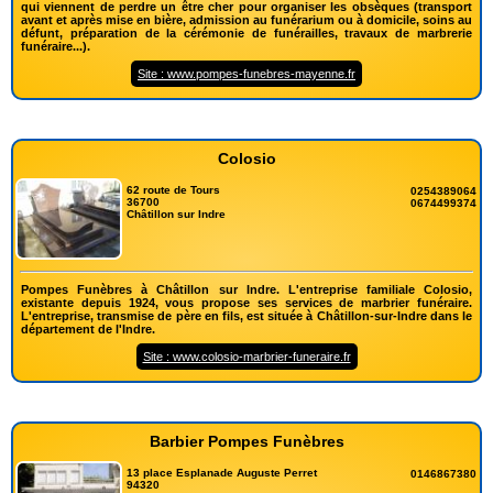
qui viennent de perdre un être cher pour organiser les obsèques (transport
avant et après mise en bière, admission au funérarium ou à domicile, soins au
défunt, préparation de la cérémonie de funérailles, travaux de marbrerie
funéraire...).
Site : www.pompes-funebres-mayenne.fr
Colosio
62 route de Tours
0254389064
36700
0674499374
Châtillon sur Indre
Pompes Funèbres à Châtillon sur Indre. L'entreprise familiale Colosio,
existante depuis 1924, vous propose ses services de marbrier funéraire.
L'entreprise, transmise de père en fils, est située à Châtillon-sur-Indre dans le
département de l'Indre.
Site : www.colosio-marbrier-funeraire.fr
Barbier Pompes Funèbres
13 place Esplanade Auguste Perret
0146867380
94320