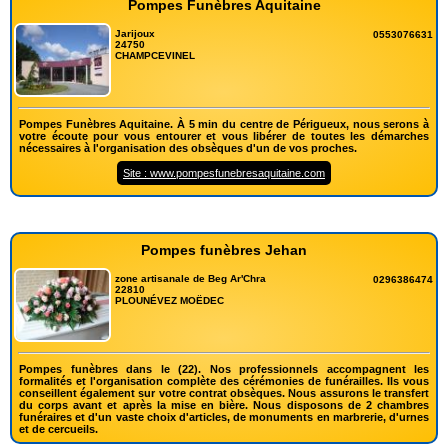
Pompes Funèbres Aquitaine
Jarijoux
0553076631
24750
CHAMPCEVINEL
Pompes Funèbres Aquitaine. À 5 min du centre de Périgueux, nous serons à
votre écoute pour vous entourer et vous libérer de toutes les démarches
nécessaires à l'organisation des obsèques d'un de vos proches.
Site : www.pompesfunebresaquitaine.com
Pompes funèbres Jehan
zone artisanale de Beg Ar'Chra
0296386474
22810
PLOUNÉVEZ MOËDEC
Pompes funèbres dans le (22). Nos professionnels accompagnent les
formalités et l'organisation complète des cérémonies de funérailles. Ils vous
conseillent également sur votre contrat obsèques. Nous assurons le transfert
du corps avant et après la mise en bière. Nous disposons de 2 chambres
funéraires et d'un vaste choix d'articles, de monuments en marbrerie, d'urnes
et de cercueils.