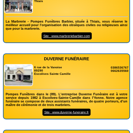
Thiais
La Marbrerie - Pompes Funèbres Barbier, située à Thiais, vous réserve le
meilleur accueil pour l'organisation des obsèques civiles ou religieuses ainsi
que pour la marbrerie.
Site : www.marbreriebarbier.com
DUVERNE FUNÉRAIRE
6 rue de la Vanoise
0386536767
89290
0662635560
Escolives Sainte Camille
Pompes Funèbres dans le (89). L'entreprise Duverne Funéraire est à votre
service depuis 1982 à Escolives-Sainte-Camille dans l'Yonne. Notre agence
funéraire se compose de deux assistants funéraires, de quatre porteurs, d'un
maître de cérémonie et de trois marbriers.
Site : www.duverne-funeraire.fr