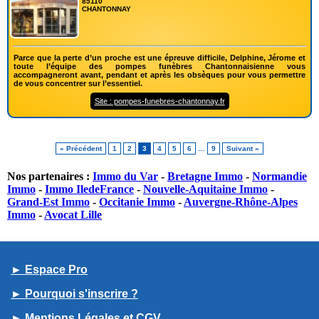
85110
CHANTONNAY
Parce que la perte d’un proche est une épreuve difficile, Delphine, Jérome et
toute l’équipe des pompes funèbres Chantonnaisienne vous
accompagneront avant, pendant et après les obsèques pour vous permettre
de vous concentrer sur l’essentiel.
Site : pompes-funebres-chantonnay.fr
« Précédent
1
2
3
4
5
6
…
9
Suivant »
Nos partenaires :
Immo du Var
-
Bretagne Immo
-
Normandie
Immo
-
Immo IledeFrance
-
Nouvelle-Aquitaine Immo
-
Grand-Est Immo
-
Occitanie Immo
-
Auvergne-Rhône-Alpes
Immo
-
Avocat Lille
► Espace Pro
► Pourquoi s'inscrire ?
► Mentions Légales et CGV