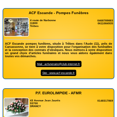
ACF Escande - Pompes Funèbres
4 route de Narbonne
0468789883
11800
0611084935
Trèbes
ACF Escande pompes funèbres, située à Trèbes dans l'Aude (11), près de
Carcassonne, se tient à votre disposition pour l'organisation des funérailles
et la conception des contrats d'obsèques. Nous mettons à votre disposition
un grand choix d'articles funéraires et nous vous aidons également dans
toutes vos démarches.
Mail : acfuneraire@club-internet.fr
Site : www.acf-escande.fr
P.F. EUROLIMPIDE - AFMR
43 Avenue Jean Jaurès
0148317869
93700
DRANCY