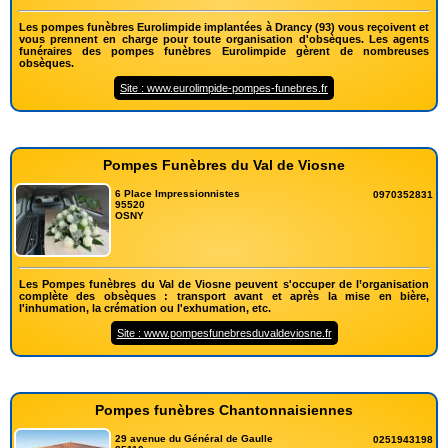
Les pompes funèbres Eurolimpide implantées à Drancy (93) vous reçoivent et
vous prennent en charge pour toute organisation d'obsèques. Les agents
funéraires des pompes funèbres Eurolimpide gèrent de nombreuses
obsèques.
Site : www.eurolimpide-pompes-funebres.fr
Pompes Funèbres du Val de Viosne
6 Place Impressionnistes
0970352831
95520
OSNY
Les Pompes funèbres du Val de Viosne peuvent s'occuper de l’organisation
complète des obsèques : transport avant et après la mise en bière,
l'inhumation, la crémation ou l'exhumation, etc.
Site : www.pompesfunebresduvaldeviosne.fr
Pompes funèbres Chantonnaisiennes
29 avenue du Général de Gaulle
0251943198