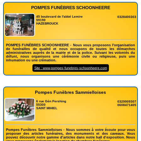
POMPES FUNÈBRES SCHOONHEERE
45 boulevard de l'abbé Lemire
0328400303
59190
HAZEBROUCK
POMPES FUNÈBRES SCHOONHEERE - Nous vous proposons l’organisation
de funérailles de qualité et nous occupons de toutes les démarches
administratives auprès de la mairie et de la police. Suivant les volontés du
défunt, nous organisons une cérémonie civile ou religieuse, puis une
inhumation ou une crémation.
Site : www.pompes-funebres-schoonheere.com
Pompes Funèbres Sammielloises
6 rue Gén Pershing
0329909307
55300
0608471405
SAINT MIHIEL
Pompes Funèbres Sammielloises - Nous sommes à votre écoute pour vous
proposer des articles funéraires, des monuments et des caveaux. Vous
pouvez découvrir notre gamme d'articles dans notre hall d'exposition. Nous
vous proposons également la location de chambres funéraires.