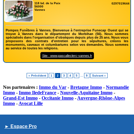
118 bd. de la Paix
0297019644
56000
Vannes
Pompes Funèbres à Vannes. Bienvenue à l'entreprise Funecap Ouest qui se
trouve à Vannes dans le département du Morbihan (56). Nous sommes
spécialisés dans l'organisation d'obsèques depuis plus de 25 ans. Nous vous
proposons des contrats d'entretien pour les sépultures, créons les
monuments, caveaux et columbariums selon vos demandes. Nous sommes
au service de toutes les religions.
Site : www.pascalleclerc-vannes.fr
« Précédent
1
2
3
4
5
…
9
Suivant »
Nos partenaires :
Immo du Var
-
Bretagne Immo
-
Normandie
Immo
-
Immo IledeFrance
-
Nouvelle-Aquitaine Immo
-
Grand-Est Immo
-
Occitanie Immo
-
Auvergne-Rhône-Alpes
Immo
-
Avocat Lille
► Espace Pro