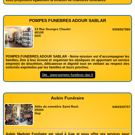
POMPES FUNEBRES ADOUR SABLAR
13 Rue Georges Chaulet
0558567980
40100
DAX
POMPES FUNEBRES ADOUR SABLAR - Notre mission est d'accompagner les
familles, être à leur écoute et organiser les obsèques en apportant un service
empreint de discrétion, délicatesse et dignité tout en veillant au respect des
volontés exprimées par les familles et leurs proches.
Site : www.pompes-funebres-dax.fr
Aubin Funéraire
Allée du cimetière Saint Roch
0492525757
05000
Gap
Aubin Marbrier Funéraire est situé à Gap et vous offre ses services pour