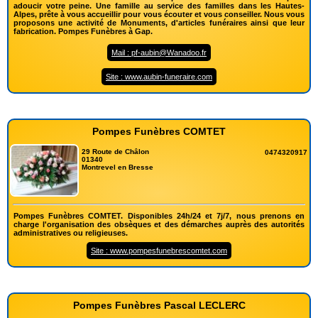
adoucir votre peine. Une famille au service des familles dans les Hautes-
Alpes, prête à vous accueillir pour vous écouter et vous conseiller. Nous vous
proposons une activité de Monuments, d'articles funéraires ainsi que leur
fabrication. Pompes Funèbres à Gap.
Mail : pf-aubin@Wanadoo.fr
Site : www.aubin-funeraire.com
Pompes Funèbres COMTET
29 Route de Châlon
0474320917
01340
Montrevel en Bresse
Pompes Funèbres COMTET. Disponibles 24h/24 et 7j/7, nous prenons en
charge l'organisation des obsèques et des démarches auprès des autorités
administratives ou religieuses.
Site : www.pompesfunebrescomtet.com
Pompes Funèbres Pascal LECLERC