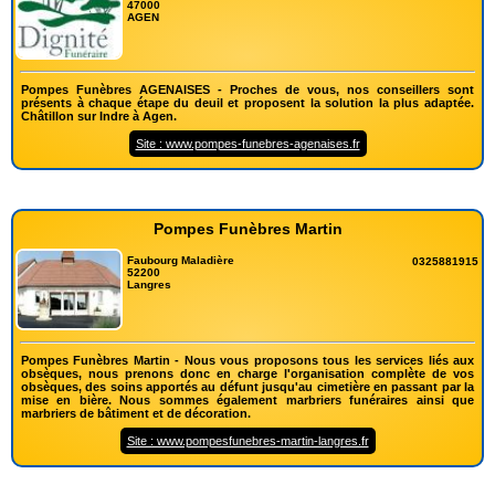
47000
AGEN
Pompes Funèbres AGENAISES - Proches de vous, nos conseillers sont
présents à chaque étape du deuil et proposent la solution la plus adaptée.
Châtillon sur Indre à Agen.
Site : www.pompes-funebres-agenaises.fr
Pompes Funèbres Martin
Faubourg Maladière
0325881915
52200
Langres
Pompes Funèbres Martin - Nous vous proposons tous les services liés aux
obsèques, nous prenons donc en charge l'organisation complète de vos
obsèques, des soins apportés au défunt jusqu'au cimetière en passant par la
mise en bière. Nous sommes également marbriers funéraires ainsi que
marbriers de bâtiment et de décoration.
Site : www.pompesfunebres-martin-langres.fr