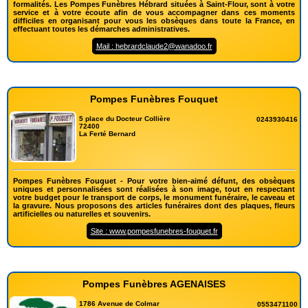
formalités. Les Pompes Funèbres Hébrard situées à Saint-Flour, sont à votre
service et à votre écoute afin de vous accompagner dans ces moments
difficiles en organisant pour vous les obsèques dans toute la France, en
effectuant toutes les démarches administratives.
Mail : hebrardclaude2@wanadoo.fr
Pompes Funèbres Fouquet
5 place du Docteur Collière
0243930416
72400
La Ferté Bernard
Pompes Funèbres Fouquet - Pour votre bien-aimé défunt, des obsèques
uniques et personnalisées sont réalisées à son image, tout en respectant
votre budget pour le transport de corps, le monument funéraire, le caveau et
la gravure. Nous proposons des articles funéraires dont des plaques, fleurs
artificielles ou naturelles et souvenirs.
Site : www.pompesfunebres-fouquet.fr
Pompes Funèbres AGENAISES
1786 Avenue de Colmar
0553471100